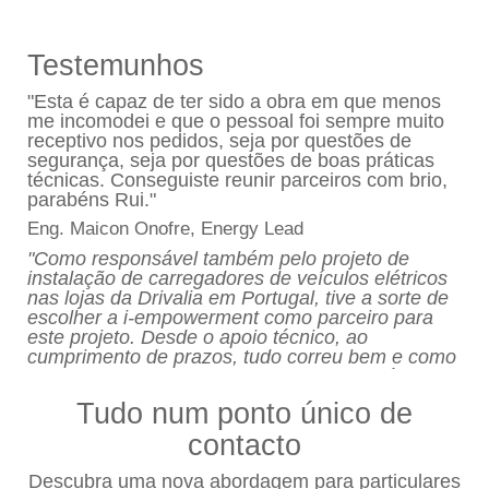
Testemunhos
"Esta é capaz de ter sido a obra em que menos
me incomodei e que o pessoal foi sempre muito
receptivo nos pedidos, seja por questões de
segurança, seja por questões de boas práticas
técnicas. Conseguiste reunir parceiros com brio,
parabéns Rui."
Eng. Maicon Onofre, Energy Lead
"Como responsável também pelo projeto de
instalação de carregadores de veículos elétricos
nas lojas da Drivalia em Portugal, tive a sorte de
escolher a i-empowerment como parceiro para
este projeto. Desde o apoio técnico, ao
cumprimento de prazos, tudo correu bem e como
proposto inicialmente, o que hoje em dia é muito
difícil acontecer. Esta parceria será para
Tudo num ponto único de
continuar com certeza. Obrigado a todos na i-
empowerment e aos seus parceiros envolvidos."
contacto
Sasha Quelhas, Marketing e Remarketing Manager -
Descubra uma nova abordagem para particulares
Drivalia Portugal